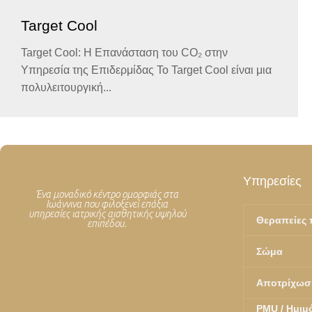
Target Cool
Target Cool: Η Επανάσταση του CO₂ στην
Υπηρεσία της Επιδερμίδας Το Target Cool είναι μια
πολυλειτουργική...
Υπηρεσίες
Ένα μοναδικό κέντρο ομορφιάς στα
Ιωάννινα που φιλοξενεί επάξια
υπηρεσίες ιατρικής αισθητικής υψηλού
Θεραπείες
επιπέδου.
Σώμα
Αποτρίχωσ
PMU / Ημιμ