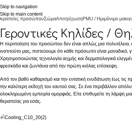
άββα Νικολάτου 19 γωνία με Πάφου, Ιωάννινα
Skip to navigation
2651771141
info@euphoriacenter.gr
Skip to main content
εραπείες προσώπου
Σώμα
Αποτρίχωση
PMU / Ημιμόνιμο μακιγι
Γεροντικές Κηλίδες / 
Η περιποίηση του προσώπου δεν είναι απλώς μια πολυτέλεια, 
ινστιτούτο μας, πιστεύουμε ότι κάθε πρόσωπο είναι μοναδικό, γι
Χρησιμοποιώντας τεχνολογία αιχμής και δερματολογικά ελεγμέ
φρεσκάδα και ζωντάνια από την πρώτη κιόλας επίσκεψη.
Από τον βαθύ καθαρισμό και την εντατική ενυδάτωση έως τις 
την καλύτερη εκδοχή του εαυτού σας. Σε ένα περιβάλλον απόλυ
ολοκληρωμένη εμπειρία ομορφιάς. Είτε επιθυμείτε τη λάμψη μια
θεραπείας για εσάς.