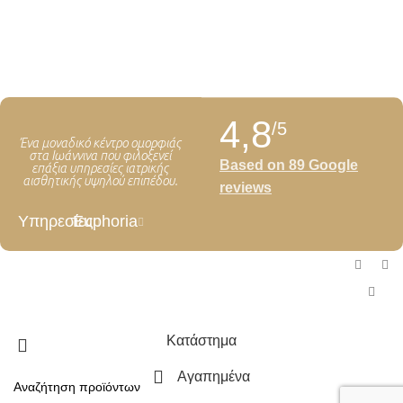
4,8
/5
Ένα μοναδικό κέντρο ομορφιάς
στα Ιωάννινα που φιλοξενεί
Based on 89 Google
επάξια υπηρεσίες ιατρικής
αισθητικής υψηλού επιπέδου.
reviews
Υπηρεσίες
Euphoria
Copyright ©2026
Euphoria Center
- Developed by
Global Concept
Κατάστημα
Αγαπημένα