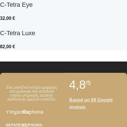
C-Tetra Eye
32,00
€
C-Tetra Luxe
82,00
€
4,8
/5
Ένα μοναδικό κέντρο ομορφιάς
στα Ιωάννινα που φιλοξενεί
επάξια υπηρεσίες ιατρικής
αισθητικής υψηλού επιπέδου.
Based on 89 Google
reviews
Υπηρεσίες
Euphoria
ΘΕΡΑΠΕΊΕΣ
EUPHORIA