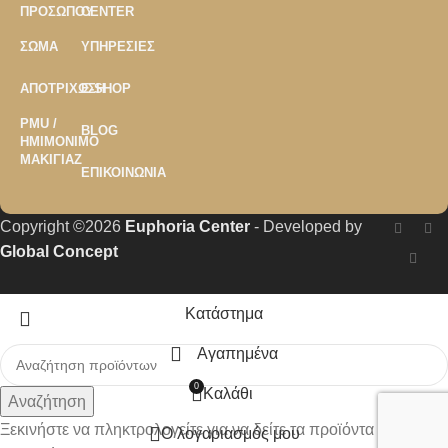
ΠΡΟΣΏΠΟΥ
CENTER
ΣΏΜΑ
ΥΠΗΡΕΣΊΕΣ
ΑΠΟΤΡΊΧΩΣΗ
E-SHOP
PMU /
BLOG
ΗΜΙΜΌΝΙΜΟ
ΜΑΚΙΓΙΆΖ
ΕΠΙΚΟΙΝΩΝΊΑ
Copyright ©2026
Euphoria Center
- Developed by
Global Concept
Κατάστημα
Αγαπημένα
0
Καλάθι
Αναζήτηση
Ξεκινήστε να πληκτρολογείτε για να δείτε τα προϊόντα που
Ο λογαριασμός μου