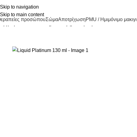
άββα Νικολάτου 19 γωνία με Πάφου, Ιωάννινα
Skip to navigation
2651771141
info@euphoriacenter.gr
Skip to main content
εραπείες προσώπου
Σώμα
Αποτρίχωση
PMU / Ημιμόνιμο μακιγι
Αρχική σελίδα
Κατάστημα
Αντιγήρανση
Liquid Platinum 130 ml