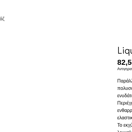
άζ
Liq
82,
Αντιγηρα
Παράλλ
πολυσα
ενυδάτ
Περιέχ
ενθαρρ
ελαστι
Το εκχ