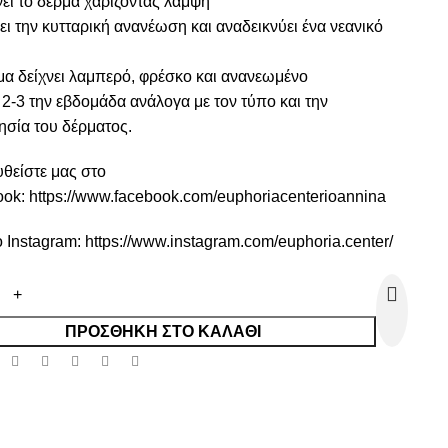
νει το δέρμα χαρίζοντας λάμψη
ει την κυτταρική ανανέωση και αναδεικνύει ένα νεανικό
μα δείχνει λαμπερό, φρέσκο και ανανεωμένο
2-3 την εβδομάδα ανάλογα με τον τύπο και την
ησία του δέρματος.
θείστε μας στο
ook:
https://www.facebook.com/euphoriacenterioannina
ο Instagram:
https://www.instagram.com/euphoria.center/
ΠΡΟΣΘΉΚΗ ΣΤΟ ΚΑΛΆΘΙ
: