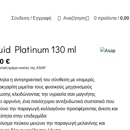
Blog
Contact 
Σύνδεση / Εγγραφή
Αναζήτηση
0
προϊόντα
/
0,0
uid Platinum 130 ml
50
€
ντική κρέμα νυκτός της ASAP.
ηλα η αντιγηραντική του σύνθεση με ισομερές
κχαρίτη μιμείται τους φυσικούς μηχανισμούς
ωσης κλειδώνοντας την υγρασία σαν μαγνήτης
ει αργινίνη ,ένα πανίσχυριο αντιξειδωτικό συστατικό που
ύνει την παραγωγή κολλαγόνου προσφέροντας άνεση και
κότητα στην επιδερμίδα
ύλισμα πεύκου μειώνει την παραγωγή μελανίνης και