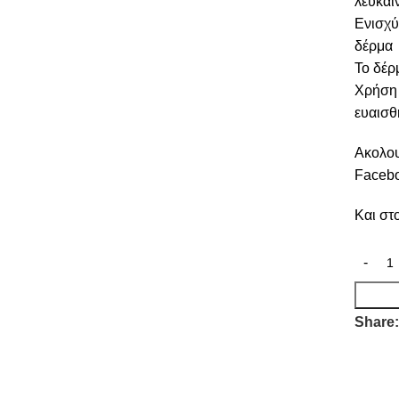
λευκαί
Ενισχύ
δέρμα
Το δέρ
Χρήση 
ευαισθ
Ακολου
Faceb
Και στ
Share