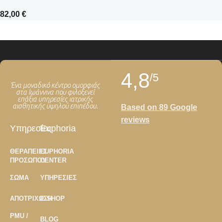
82,00
€
4,8
/5
Ένα μοναδικό κέντρο ομορφιάς
στα Ιωάννινα που φιλοξενεί
επάξια υπηρεσίες ιατρικής
αισθητικής υψηλού επιπέδου.
Based on 89 Google
reviews
Υπηρεσίες
Euphoria
ΘΕΡΑΠΕΊΕΣ
EUPHORIA
ΠΡΟΣΏΠΟΥ
CENTER
ΣΏΜΑ
ΥΠΗΡΕΣΊΕΣ
ΑΠΟΤΡΊΧΩΣΗ
E-SHOP
PMU /
BLOG