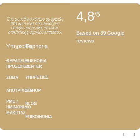
4,8
/5
Ένα μοναδικό κέντρο ομορφιάς
στα Ιωάννινα που φιλοξενεί
επάξια υπηρεσίες ιατρικής
αισθητικής υψηλού επιπέδου.
Based on 89 Google
reviews
Υπηρεσίες
Euphoria
ΘΕΡΑΠΕΊΕΣ
EUPHORIA
ΠΡΟΣΏΠΟΥ
CENTER
ΣΏΜΑ
ΥΠΗΡΕΣΊΕΣ
ΑΠΟΤΡΊΧΩΣΗ
E-SHOP
PMU /
BLOG
ΗΜΙΜΌΝΙΜΟ
ΜΑΚΙΓΙΆΖ
ΕΠΙΚΟΙΝΩΝΊΑ
Copyright ©2026
Euphoria Center
- Developed by