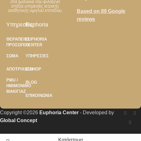
στα Ιωάννινα που φιλοξενεί
επάξια υπηρεσίες ιατρικής
αισθητικής υψηλού επιπέδου.
Based on 89 Google
reviews
Υπηρεσίες
Euphoria
ΘΕΡΑΠΕΊΕΣ
EUPHORIA
ΠΡΟΣΏΠΟΥ
CENTER
ΣΏΜΑ
ΥΠΗΡΕΣΊΕΣ
ΑΠΟΤΡΊΧΩΣΗ
E-SHOP
PMU /
BLOG
ΗΜΙΜΌΝΙΜΟ
ΜΑΚΙΓΙΆΖ
ΕΠΙΚΟΙΝΩΝΊΑ
Copyright ©2026
Euphoria Center
- Developed by
Global Concept
Κατάστημα