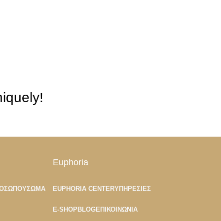
iquely!
Euphoria
ΡΟΣΏΠΟΥ
ΣΏΜΑ
EUPHORIA CENTER
ΥΠΗΡΕΣΊΕΣ
E-SHOP
BLOG
ΕΠΙΚΟΙΝΩΝΊΑ