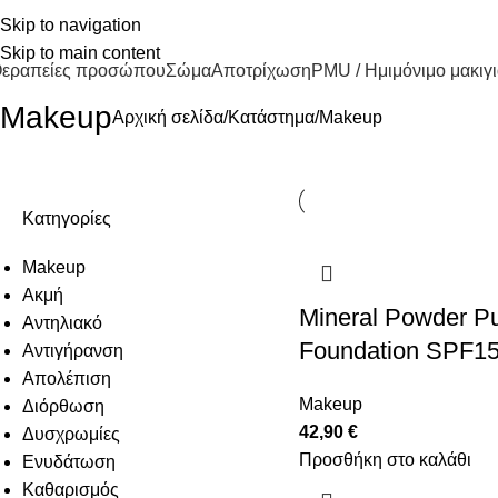
άββα Νικολάτου 19 γωνία με Πάφου, Ιωάννινα
Skip to navigation
2651771141
info@euphoriacenter.gr
Skip to main content
εραπείες προσώπου
Σώμα
Αποτρίχωση
PMU / Ημιμόνιμο μακιγι
Makeup
Αρχική σελίδα
Κατάστημα
Makeup
Κατηγορίες
Makeup
Ακμή
Mineral Powder P
Αντηλιακό
Foundation SPF1
Αντιγήρανση
Απολέπιση
Makeup
Διόρθωση
42,90
€
Δυσχρωμίες
Προσθήκη στο καλάθι
Ενυδάτωση
Καθαρισμός