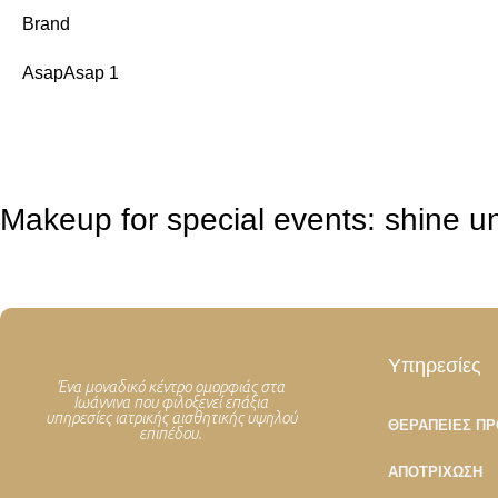
Brand
Asap
Asap
1
Makeup for special events: shine un
Υπηρεσίες
Ένα μοναδικό κέντρο ομορφιάς στα
Ιωάννινα που φιλοξενεί επάξια
υπηρεσίες ιατρικής αισθητικής υψηλού
ΘΕΡΑΠΕΊΕΣ Π
επιπέδου.
ΑΠΟΤΡΊΧΩΣΗ