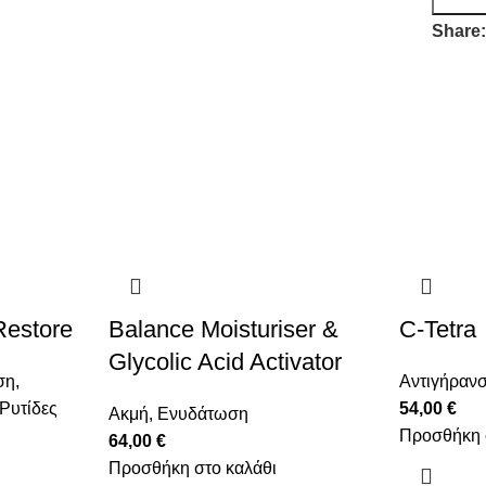
Share
Restore
Balance Moisturiser &
C-Tetra
Glycolic Acid Activator
ση
,
Αντιγήραν
Ρυτίδες
54,00
€
Ακμή
,
Ενυδάτωση
Προσθήκη 
64,00
€
Προσθήκη στο καλάθι