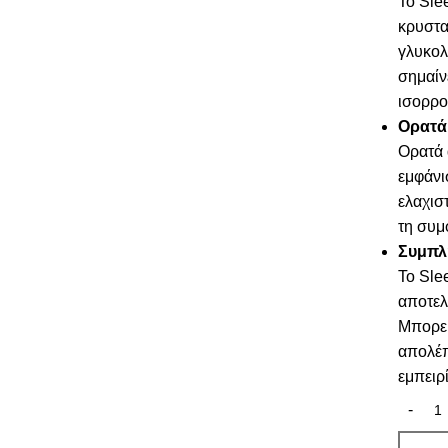
Το Sle
κρυστα
γλυκολ
σημαίν
ισορρο
Ορατά
Ορατά 
εμφάνι
ελαχισ
τη συμ
Συμπλ
Το Sle
αποτελ
Μπορεί
απολέπ
εμπειρ