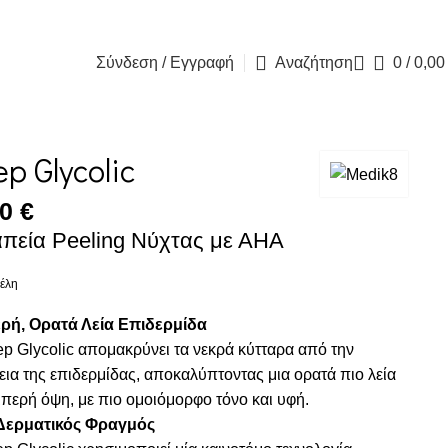
Blog
Contact 
Σύνδεση / Εγγραφή
Αναζήτηση
0
/
0,0
ep Glycolic
00
€
πεία Peeling Νύχτας με ΑΗΑ
έλη
ρή, Ορατά Λεία Επιδερμίδα
ep Glycolic απομακρύνει τα νεκρά κύτταρα από την
εια της επιδερμίδας, αποκαλύπτοντας μια ορατά πιο λεία
μπερή όψη, με πιο ομοιόμορφο τόνο και υφή.
 Δερματικός Φραγμός