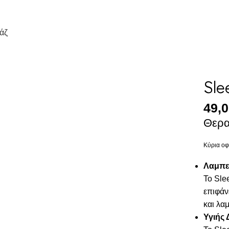
άζ
Sle
49,
Θερα
Κύρια οφ
Λαμπε
Το Sle
επιφάν
και λα
Υγιής