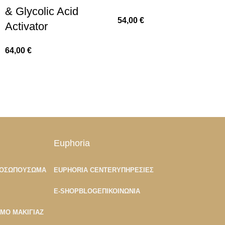
& Glycolic Acid
54,00
€
Activator
64,00
€
Euphoria
ΡΟΣΏΠΟΥ
ΣΏΜΑ
EUPHORIA CENTER
ΥΠΗΡΕΣΊΕΣ
E-SHOP
BLOG
ΕΠΙΚΟΙΝΩΝΊΑ
ΙΜΟ ΜΑΚΙΓΙΆΖ