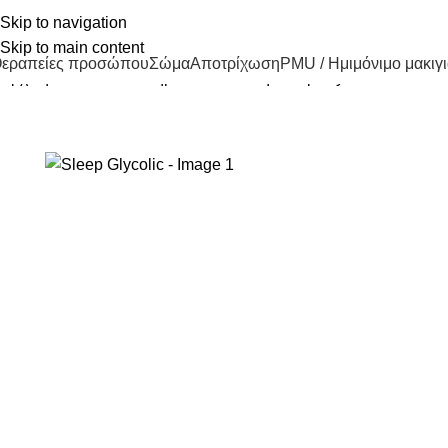
άββα Νικολάτου 19 γωνία με Πάφου, Ιωάννινα
Skip to navigation
2651771141
info@euphoriacenter.gr
Skip to main content
εραπείες προσώπου
Σώμα
Αποτρίχωση
PMU / Ημιμόνιμο μακιγι
Αρχική σελίδα
Κατάστημα
Ενυδάτωση
Sleep Glycolic