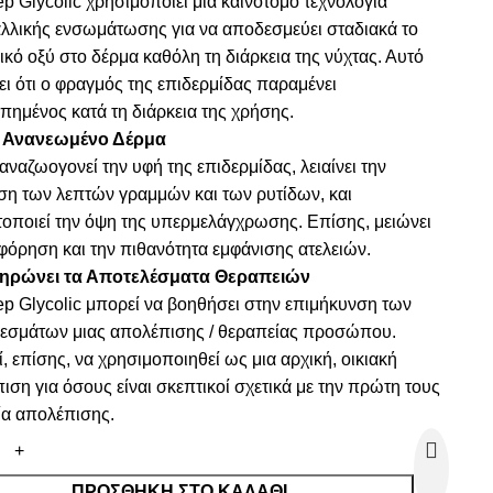
ep Glycolic χρησιμοποιεί μία καινοτόμο τεχνολογία
λλικής ενσωμάτωσης για να αποδεσμεύει σταδιακά το
ικό οξύ στο δέρμα καθόλη τη διάρκεια της νύχτας. Αυτό
ει ότι ο φραγμός της επιδερμίδας παραμένει
πημένος κατά τη διάρκεια της χρήσης.
 Ανανεωμένο Δέρμα
αναζωογονεί την υφή της επιδερμίδας, λειαίνει την
ση των λεπτών γραμμών και των ρυτίδων, και
τοποιεί την όψη της υπερμελάγχρωσης. Επίσης, μειώνει
φόρηση και την πιθανότητα εμφάνισης ατελειών.
ηρώνει τα Αποτελέσματα Θεραπειών
ep Glycolic μπορεί να βοηθήσει στην επιμήκυνση των
εσμάτων μιας απολέπισης / θεραπείας προσώπου.
, επίσης, να χρησιμοποιηθεί ως μια αρχική, οικιακή
ιση για όσους είναι σκεπτικοί σχετικά με την πρώτη τους
ία απολέπισης.
ΠΡΟΣΘΉΚΗ ΣΤΟ ΚΑΛΆΘΙ