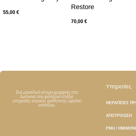
Restore
55,00
€
70,00
€
Υπηρεσίες
Ένα μοναδικό κέντρο ομορφιάς στα
Ιωάννινα που φιλοξενεί επάξια
υπηρεσίες ιατρικής αισθητικής υψηλού
ΘΕΡΑΠΕΊΕΣ Π
επιπέδου.
ΑΠΟΤΡΊΧΩΣΗ
PMU / ΗΜΙΜΌΝ