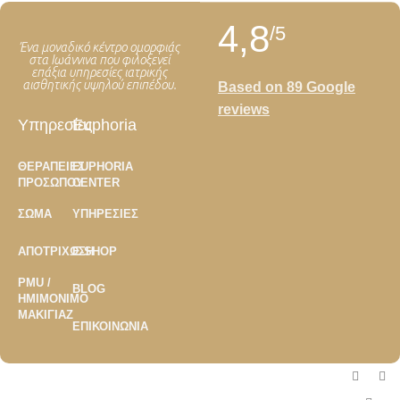
4,8
/5
Ένα μοναδικό κέντρο ομορφιάς
στα Ιωάννινα που φιλοξενεί
επάξια υπηρεσίες ιατρικής
αισθητικής υψηλού επιπέδου.
Based on 89 Google
reviews
Υπηρεσίες
Euphoria
ΘΕΡΑΠΕΊΕΣ
EUPHORIA
ΠΡΟΣΏΠΟΥ
CENTER
ΣΏΜΑ
ΥΠΗΡΕΣΊΕΣ
ΑΠΟΤΡΊΧΩΣΗ
E-SHOP
PMU /
BLOG
ΗΜΙΜΌΝΙΜΟ
ΜΑΚΙΓΙΆΖ
ΕΠΙΚΟΙΝΩΝΊΑ
Copyright ©2026
Euphoria Center
- Developed by
Global Concept