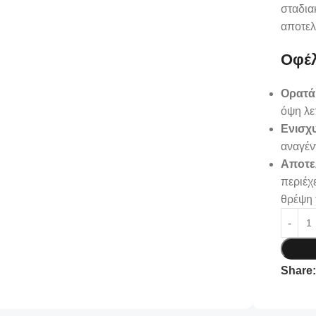
σταδια
αποτελ
Οφέ
Ορατά 
όψη λε
Ενισχ
αναγέν
Αποτε
περιέχ
θρέψη 
Share