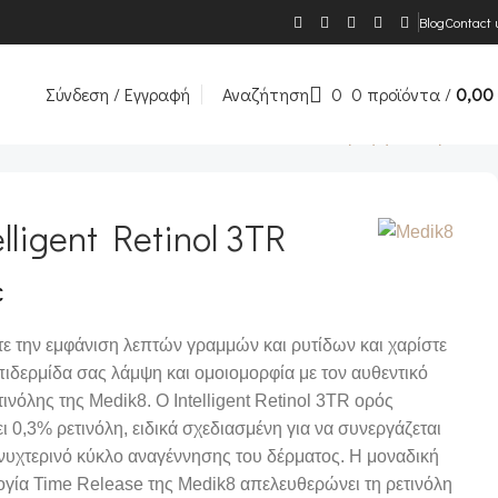
Blog
Contact 
Σύνδεση / Εγγραφή
Αναζήτηση
0
0
προϊόντα
/
0,00
Επιστροφή στα προϊόντα
elligent Retinol 3TR
€
ε την εμφάνιση λεπτών γραμμών και ρυτίδων και χαρίστε
πιδερμίδα σας λάμψη και ομοιομορφία με τον αυθεντικό
τινόλης της Medik8. Ο Intelligent Retinol 3TR ορός
ει 0,3% ρετινόλη, ειδικά σχεδιασμένη για να συνεργάζεται
 νυχτερινό κύκλο αναγέννησης του δέρματος. Η μοναδική
ογία Time Release της Medik8 απελευθερώνει τη ρετινόλη