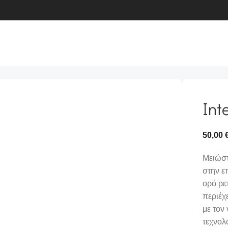
Int
50,00
Μειώστ
στην ε
ορό ρε
περιέχ
με τον
τεχνολ