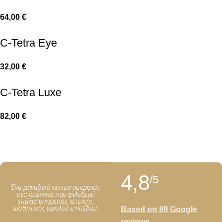
64,00
€
C-Tetra Eye
32,00
€
C-Tetra Luxe
82,00
€
4,8
/5
Ένα μοναδικό κέντρο ομορφιάς
στα Ιωάννινα που φιλοξενεί
επάξια υπηρεσίες ιατρικής
αισθητικής υψηλού επιπέδου.
Based on 89 Google
reviews