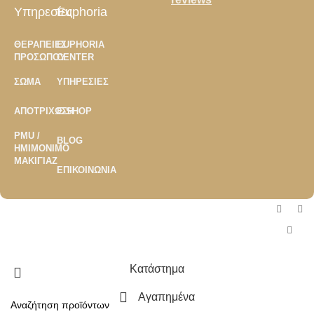
Υπηρεσίες
Euphoria
ΘΕΡΑΠΕΊΕΣ
EUPHORIA
ΠΡΟΣΏΠΟΥ
CENTER
ΣΏΜΑ
ΥΠΗΡΕΣΊΕΣ
ΑΠΟΤΡΊΧΩΣΗ
E-SHOP
PMU /
BLOG
ΗΜΙΜΌΝΙΜΟ
ΜΑΚΙΓΙΆΖ
ΕΠΙΚΟΙΝΩΝΊΑ
Copyright ©2026
Euphoria Center
- Developed by
Global Concept
Κατάστημα
Αγαπημένα