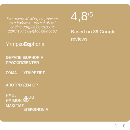
4,8
/5
Ένα μοναδικό κέντρο ομορφιάς
στα Ιωάννινα που φιλοξενεί
επάξια υπηρεσίες ιατρικής
αισθητικής υψηλού επιπέδου.
Based on 89 Google
reviews
Υπηρεσίες
Euphoria
ΘΕΡΑΠΕΊΕΣ
EUPHORIA
ΠΡΟΣΏΠΟΥ
CENTER
ΣΏΜΑ
ΥΠΗΡΕΣΊΕΣ
ΑΠΟΤΡΊΧΩΣΗ
E-SHOP
PMU /
BLOG
ΗΜΙΜΌΝΙΜΟ
ΜΑΚΙΓΙΆΖ
ΕΠΙΚΟΙΝΩΝΊΑ
Copyright ©2026
Euphoria Center
- Developed by